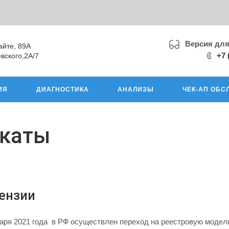
Версия дл
айте, 89А
+7 
вского,2А/7
ИЯ
ДИАГНОСТИКА
АНАЛИЗЫ
ЧЕК-АП ОБС
икаты
ензии
варя 2021 года в РФ осуществлен переход на реестровую модел