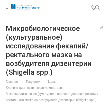
Микробиологическое
(культуральное)
исследование фекалий/
ректального мазка на
возбудителя дизентерии
(Shigella spp.)
—
—
—
Главная
Пациенту
Цены
—
Клинико-диагностическая лаборатория
Микробиологическое (культуральное) исследование фекалий/
ректального мазка на возбудителя дизентерии (Shigella spp.)