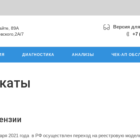
Версия дл
айте, 89А
+7 
вского,2А/7
ИЯ
ДИАГНОСТИКА
АНАЛИЗЫ
ЧЕК-АП ОБС
икаты
ензии
варя 2021 года в РФ осуществлен переход на реестровую модел