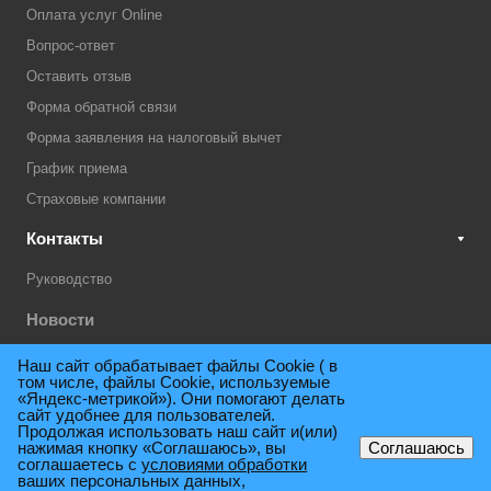
Оплата услуг Online
Вопрос-ответ
Оставить отзыв
Форма обратной связи
Форма заявления на налоговый вычет
График приема
Страховые компании
Контакты
Руководство
Новости
Акции
Наш сайт обрабатывает файлы Cookie ( в
том числе, файлы Cookie, используемые
Техническая поддержка
«Яндекс-метрикой»). Они помогают делать
сайт удобнее для пользователей.
Продолжая использовать наш сайт и(или)
нажимая кнопку «Соглашаюсь», вы
Соглашаюсь
© 2009 - 2026. Поликлиника консультативно-диагностическая им.
соглашаетесь с
условиями обработки
ваших персональных данных,
Е.М.Нигинского