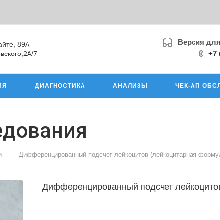
Версия дл
айте, 89А
+7 
вского,2А/7
ИЯ
ДИАГНОСТИКА
АНАЛИЗЫ
ЧЕК-АП ОБС
едования
—
и
Дифференцированный подсчет лейкоцитов (лейкоцитарная форму
Дифференцированный подсчет лейкоцитов