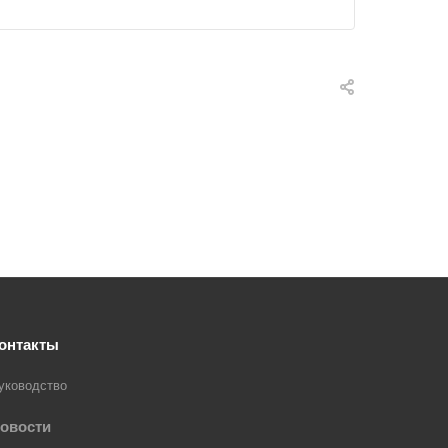
онтакты
уководство
овости