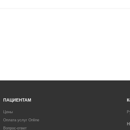
ПАЦИЕНТАМ
К
Цены
Р
Оплата услуг Online
Н
Вопрос-ответ