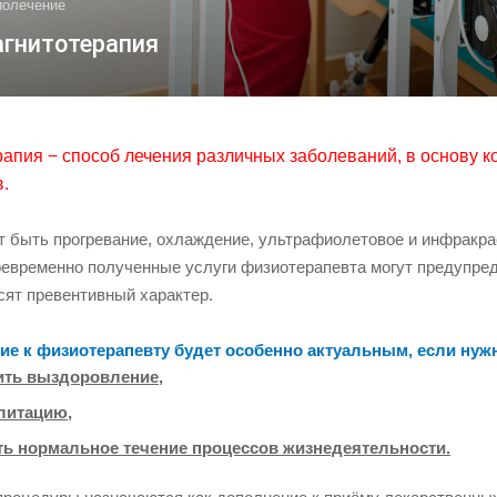
иолечение
гнитотерапия
апия − способ лечения различных заболеваний, в основу к
.
 быть прогревание, охлаждение, ультрафиолетовое и инфракрасн
оевременно полученные услуги физиотерапевта могут предупред
сят превентивный характер.
е к физиотерапевту будет особенно актуальным, если нуж
ить выздоровление,
литацию,
ть нормальное течение процессов жизнедеятельности.