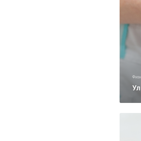
Физ
Ул