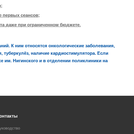
;
е первых сеансов;
та даже при ограниченном бюджете.
ний. К ним относятся онкологические заболевания,
, туберкулёз, наличие кардиостимулятора. Если
е им. Нигинского и в отделении поликлиники на
онтакты
уководство