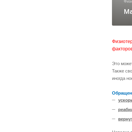
Физ
Ма
Физиотер
факторов
Это может
Также св
иногда но
Обращени
ускор
реаби
верну