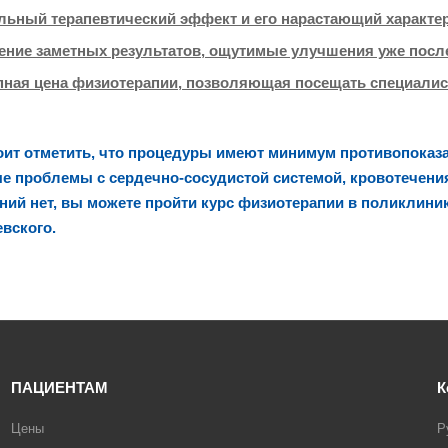
льный терапевтический эффект и его нарастающий характер
ение заметных результатов, ощутимые улучшения уже посл
пная цена физиотерапии, позволяющая посещать специалис
оит отметить, что процедуры имеют минимум противопоказа
е проблемы с сердечно-сосудистой системой, кровотечения
ний нет, вы можете пройти курс физиотерапии в поликлиник
вского.
ПАЦИЕНТАМ
К
Цены
Р