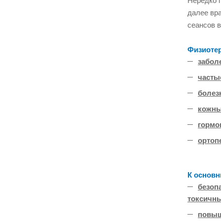
Нередко 
далее вр
сеансов в
Физиотер
забол
часты
болез
кожны
гормо
ортоп
К основн
безоп
токсичн
повыш