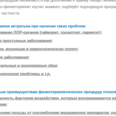
процедуры назначаются как дополнение к приёму лекарственных
ач-физиотерапевт изучит анамнез, подберёт подходящую програ
 частности.
апия актуальна при наличии таких проблем:
евания ЛОР-органов (гайморит, тонзиллит, ларингит);
е простудные заболевания;
ни, входящие в неврологическую группу;
е заболевания;
нальные и эндокринные сбои;
едические проблемы и т.д.
ым преимуществам физиотерапевтических процедур относя
асность факторов воздействия, которые воспринимаются к
ыми;
ение пользы от употребления медицинских препаратов, уси