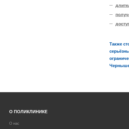
длите
получ
досту
Также ст
серьёзны
ограниче
Черныше
О ПОЛИКЛИНИКЕ
О нас