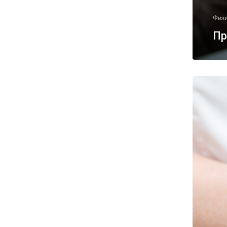
Физ
Пр