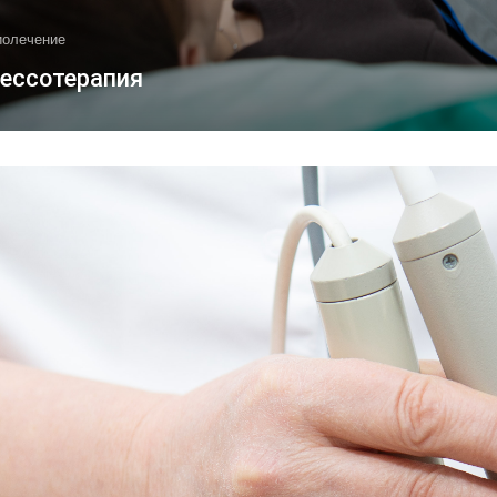
иолечение
ессотерапия