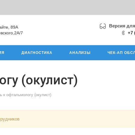
Версия дл
айте, 89А
+7 
вского,2А/7
ИЯ
ДИАГНОСТИКА
АНАЛИЗЫ
ЧЕК-АП ОБС
гу (окулист)
ь к офтальмологу (окулист)
трудников