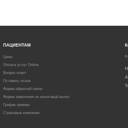
ПАЦИЕНТАМ
К
Цены
Р
Оплата услуг Online
Н
Вопрос-ответ
А
Оставить отзыв
Т
Форма обратной связи
Форма заявления на налоговый вычет
График приема
Страховые компании