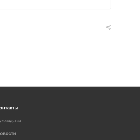
онтакты
уководство
овости