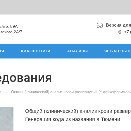
Версия дл
айте, 89А
+7 
вского,2А/7
ИЯ
ДИАГНОСТИКА
АНАЛИЗЫ
ЧЕК-АП ОБС
едования
—
и
Общий (клинический) анализ крови развернутый (с лейкоформулой
Общий (клинический) анализ крови разве
Генерация кода из названия в Тюмени