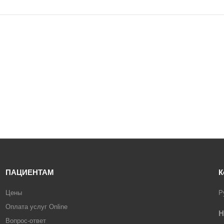
ПАЦИЕНТАМ
К
Цены
Р
Оплата услуг Online
Н
Вопрос-ответ