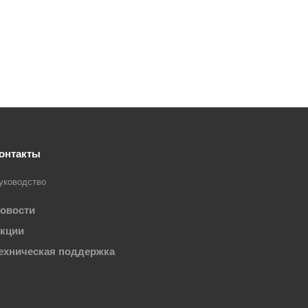
онтакты
уководство
овости
кции
ехническая поддержка