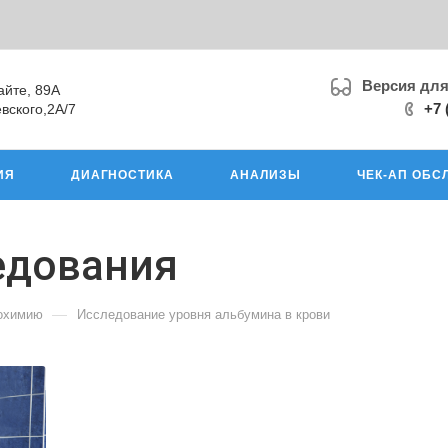
Версия дл
айте, 89А
+7 
вского,2А/7
ИЯ
ДИАГНОСТИКА
АНАЛИЗЫ
ЧЕК-АП ОБС
едования
—
иохимию
Исследование уровня альбумина в крови