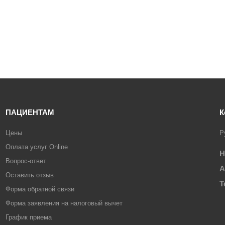
ПАЦИЕНТАМ
К
Цены
Р
Оплата услуг Online
Н
Вопрос-ответ
А
Оставить отзыв
Т
Форма обратной связи
Форма заявления на налоговый вычет
График приема