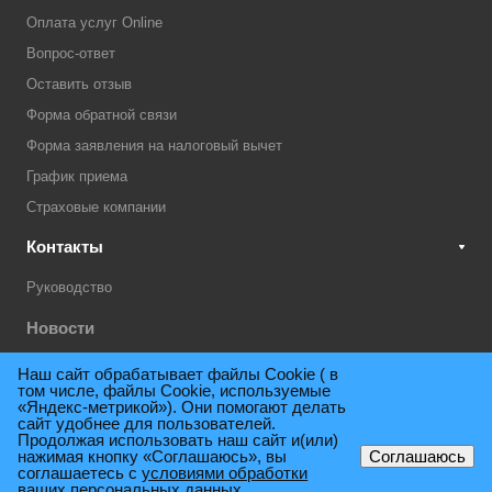
Оплата услуг Online
Вопрос-ответ
Оставить отзыв
Форма обратной связи
Форма заявления на налоговый вычет
График приема
Страховые компании
Контакты
Руководство
Новости
Акции
Наш сайт обрабатывает файлы Cookie ( в
том числе, файлы Cookie, используемые
Техническая поддержка
«Яндекс-метрикой»). Они помогают делать
сайт удобнее для пользователей.
Продолжая использовать наш сайт и(или)
нажимая кнопку «Соглашаюсь», вы
Соглашаюсь
© 2009 - 2026. Поликлиника консультативно-диагностическая им.
соглашаетесь с
условиями обработки
ваших персональных данных,
Е.М.Нигинского