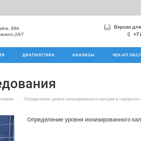
Версия дл
айте, 89А
+7 
вского,2А/7
ИЯ
ДИАГНОСТИКА
АНАЛИЗЫ
ЧЕК-АП ОБС
едования
—
иохимию
Определение уровня ионизированного кальция в сыворотке 
Определение уровня ионизированного кал