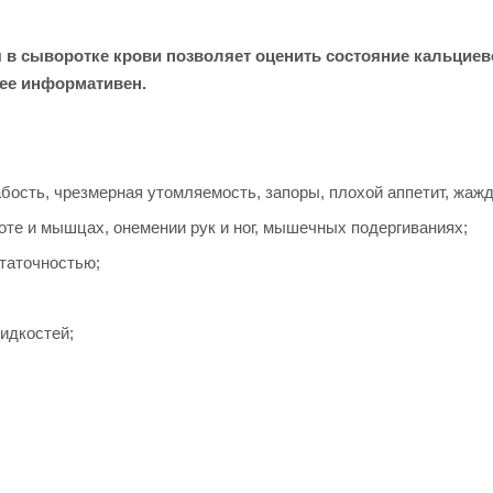
в сыворотке крови позволяет оценить состояние кальциевог
нее информативен.
ость, чрезмерная утомляемость, запоры, плохой аппетит, жажд
оте и мышцах, онемении рук и ног, мышечных подергиваниях;
таточностью;
идкостей;