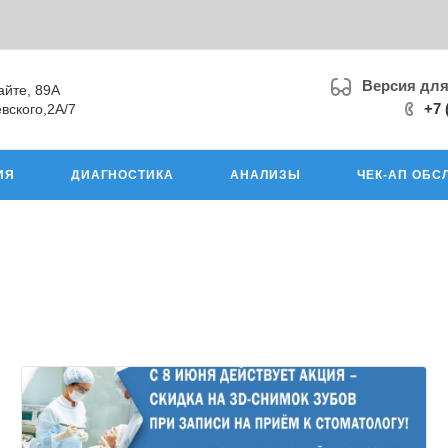
Версия дл
айте, 89А
+7 
вского,2А/7
ИЯ
ДИАГНОСТИКА
АНАЛИЗЫ
ЧЕК-АП ОБС