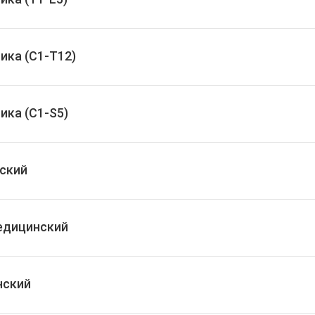
ика (C1-T12)
ика (C1-S5)
ский
едицинский
нский