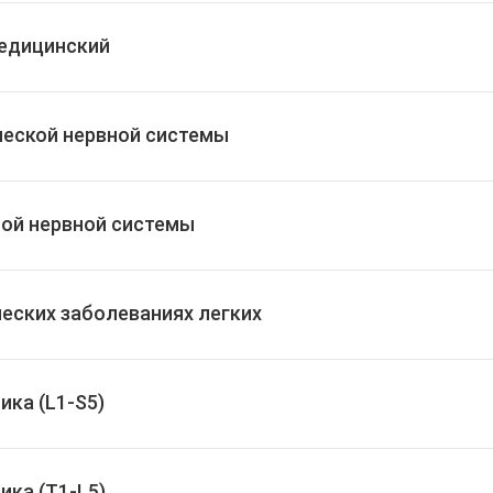
едицинский
ческой нервной системы
ной нервной системы
еских заболеваниях легких
ка (L1-S5)
ика (T1-L5)