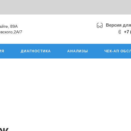
Версия дл
айте, 89А
+7 
вского,2А/7
ИЯ
ДИАГНОСТИКА
АНАЛИЗЫ
ЧЕК-АП ОБС
аж