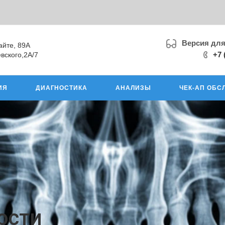
Версия дл
айте, 89А
+7 
вского,2А/7
ИЯ
ДИАГНОСТИКА
АНАЛИЗЫ
ЧЕК-АП ОБС
юсти