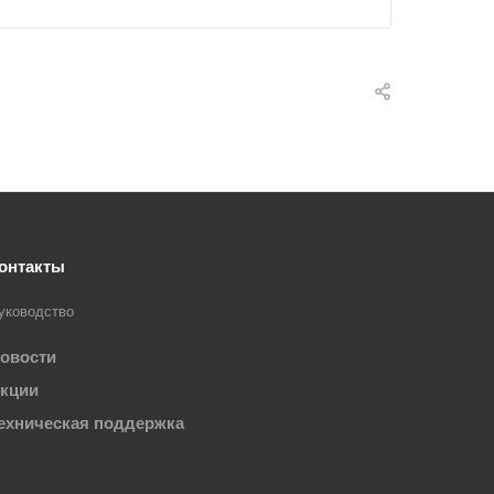
онтакты
уководство
овости
кции
ехническая поддержка