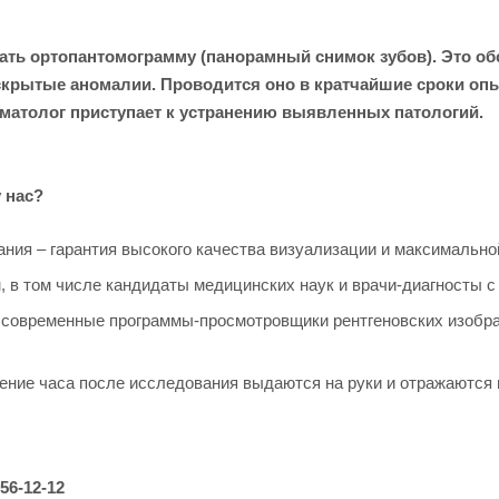
лать ортопантомограмму (панорамный снимок зубов). Это 
 скрытые аномалии. Проводится оно в кратчайшие сроки о
оматолог приступает к устранению выявленных патологий.
 нас?
ния – гарантия высокого качества визуализации и максимальн
в том числе кандидаты медицинских наук и врачи-диагносты с
 современные программы-просмотровщики рентгеновских изображ
чение часа после исследования выдаются на руки и отражаются
56-12-12