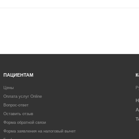
ПАЦИЕНТАМ
К
Цены
Р
Оплата услуг Online
Н
Вопрос-ответ
А
Оставить отзыв
Т
Форма обратной связи
Форма заявления на налоговый вычет