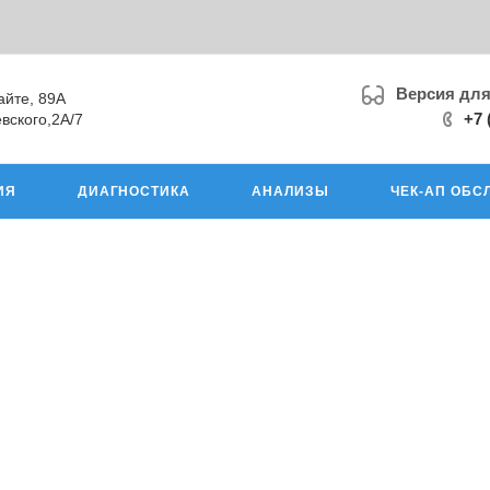
Версия дл
айте, 89А
+7 
вского,2А/7
ИЯ
ДИАГНОСТИКА
АНАЛИЗЫ
ЧЕК-АП ОБС