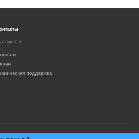
онтакты
уководство
овости
кции
ехническая поддержка
ют делать сайт