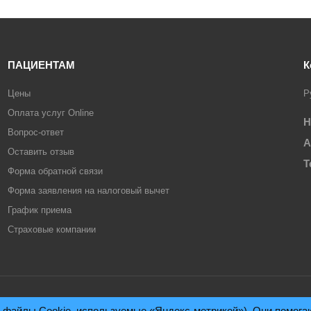
ПАЦИЕНТАМ
К
Цены
Р
Оплата услуг Online
Н
Вопрос-ответ
А
Оставить отзыв
Т
Форма обратной связи
Форма заявления на налоговый вычет
График приема
Страховые компании
, файлы Cookie, используемые «Яндекс-метрикой»). Они помога