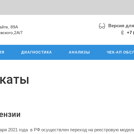
Версия дл
айте, 89А
+7 
вского,2А/7
ИЯ
ДИАГНОСТИКА
АНАЛИЗЫ
ЧЕК-АП ОБС
икаты
ензии
варя 2021 года в РФ осуществлен переход на реестровую модел