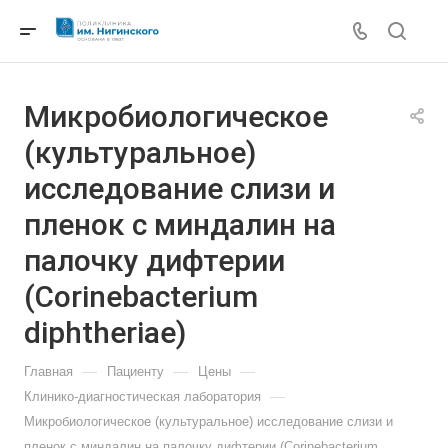
Микробиологическое
(культуральное)
исследование слизи и
пленок с миндалин на
палочку дифтерии
(Corinebacterium
diphtheriae)
—
—
—
Главная
Пациенту
Цены
—
Клинико-диагностическая лаборатория
Микробиологическое (культуральное) исследование слизи и
пленок с миндалин на палочку дифтерии (Corinebacterium