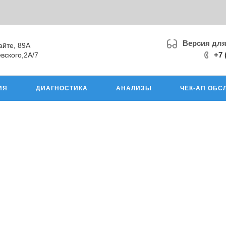
Версия дл
айте, 89А
+7 
вского,2А/7
ИЯ
ДИАГНОСТИКА
АНАЛИЗЫ
ЧЕК-АП ОБС