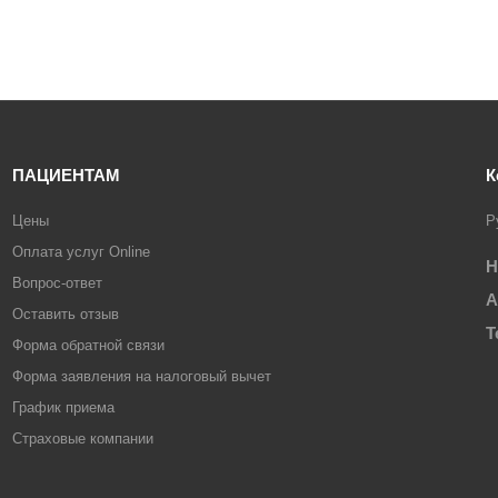
ПАЦИЕНТАМ
К
Цены
Р
Оплата услуг Online
Н
Вопрос-ответ
А
Оставить отзыв
Т
Форма обратной связи
Форма заявления на налоговый вычет
График приема
Страховые компании