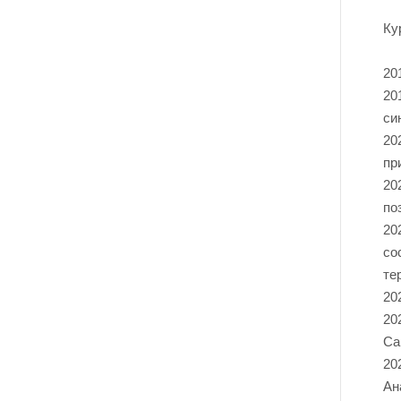
Ку
20
20
си
20
пр
20
по
20
со
те
20
20
Са
20
Ан