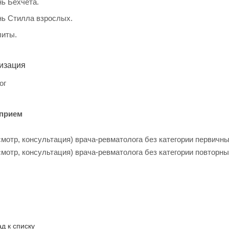
ь Бехчета.
нь Стилла взрослых.
литы.
изация
ог
 прием
мотр, консультация) врача-ревматолога без категории первичный
мотр, консультация) врача-ревматолога без категории повторный
д к списку