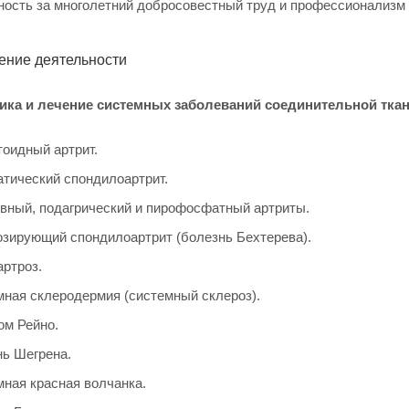
ность за многолетний добросовестный труд и профессионализм 
ение деятельности
ика и лечение системных заболеваний соединительной ткан
оидный артрит.
тический спондилоартрит.
вный, подагрический и пирофосфатный артриты.
зирующий спондилоартрит (болезнь Бехтерева).
ртроз.
ная склеродермия (системный склероз).
ом Рейно.
ь Шегрена.
ная красная волчанка.