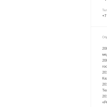
Те
+7
Об
20
ме
20
го
20
Ка
20
Тю
20
«Р