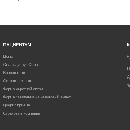
ПАЦИЕНТАМ
К
Цены
Р
Оплата услуг Online
Н
Вопрос-ответ
А
Оставить отзыв
Т
Форма обратной связи
Форма заявления на налоговый вычет
График приема
Страховые компании