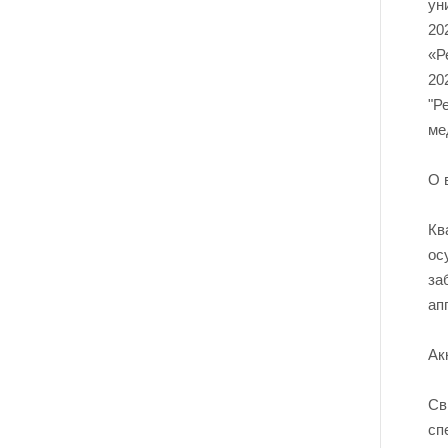
ун
20
«Р
20
"Р
ме
О 
Кв
ос
за
ап
Ак
Св
сп