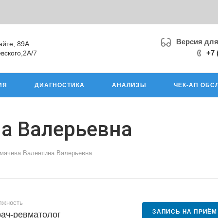
Версия дл
айте, 89А
+7 
вского,2А/7
ИЯ
ДИАГНОСТИКА
АНАЛИЗЫ
ЧЕК-АП ОБС
а Валерьевна
мачева Валентина Валерьевна
лжность
ЗАПИСЬ НА ПРИЁМ
ач-ревматолог