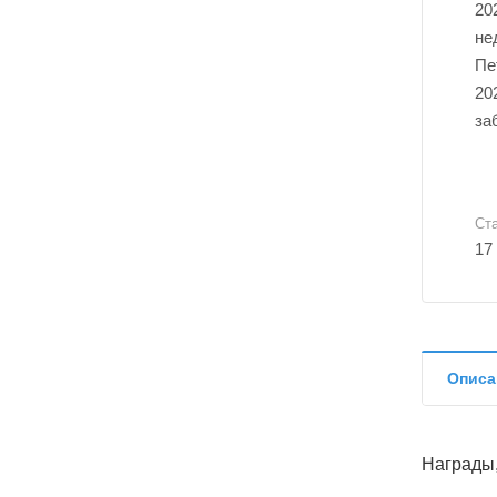
20
не
Пе
20
за
Ст
17
Описа
Награды