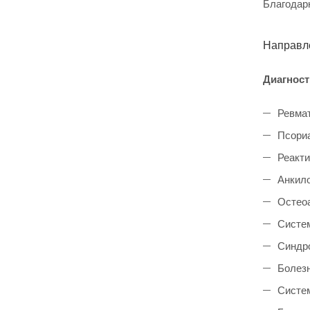
Благодар
Направл
Диагност
Ревмат
Псориа
Реакти
Анкило
Остеоа
Систем
Синдр
Болезн
Систем