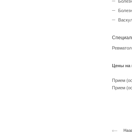
Болезн
Болез
Васку
Специал
Ревматол
Цены на
Прием (ос
Прием (ос
Наза