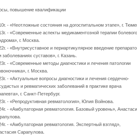
рсы, повышение квалификации
10г. - «Неотложные состояния на догоспитальном этапе», г. Тюме
13г. - «Современные аспекты медикаментозной терапии болевог
ндрома», г. Москва.
22г. - «Внутрисуставное и периартикулярное введение препарато
и заболеваниях суставов», г. Казань.
23г. - «Современные методы диагностики и лечения патологии
звоночника», г. Москва.
23г. - «Актуальные вопросы диагностики и лечения сердечно-
судистых и ревматических заболеваний в практике врача
рапевта», г. Санкт-Петербург.
23г. - «Репродуктивная ревматология», Юлия Войнова.
24г. - «Амбулаторная ревматология. Базовый уровень», Анастас
рапулова.
24г. - «Амбулаторная ревматология. Экспертный взгляд»,
астасия Сарапулова.