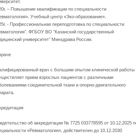
иверситет.
20г. – Повышение квалификации по специальности
евматология». Учебный центр «Эко-образование».
25г. - Профессиональная переподготовка по специальности
евматология". ФГБОУ ВО "Казанский государственный
дицинский университет" Минздрава России.
враче
алифицированный врач с большим опытом клинической работы
уществляет прием взрослых пациентов с различными
болеваниями соединительной ткани и опорно-двигательного
парата.
кредитация
идетельство об аккредитации № 7725 033778595 от 10.12.2025 п
ециальности «Ревматология», действителен до 10.12.2030