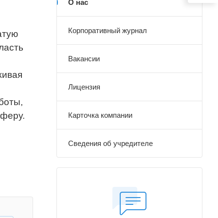
О нас
Корпоративный журнал
атую
ласть
Вакансии
живая
Лицензия
боты,
сферу.
Карточка компании
Сведения об учредителе