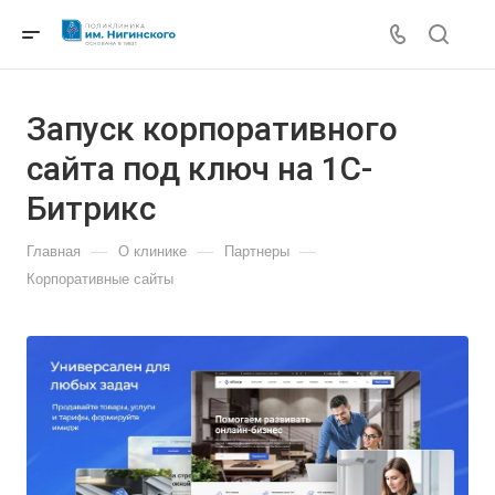
Запуск корпоративного
сайта под ключ на 1С-
Битрикс
—
—
—
Главная
О клинике
Партнеры
Корпоративные сайты