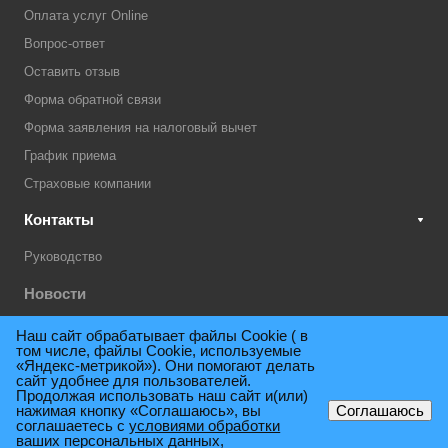
Оплата услуг Online
Вопрос-ответ
Оставить отзыв
Форма обратной связи
Форма заявления на налоговый вычет
График приема
Страховые компании
Контакты
Руководство
Новости
Акции
Наш сайт обрабатывает файлы Cookie ( в
том числе, файлы Cookie, используемые
Техническая поддержка
«Яндекс-метрикой»). Они помогают делать
сайт удобнее для пользователей.
Продолжая использовать наш сайт и(или)
нажимая кнопку «Соглашаюсь», вы
Соглашаюсь
© 2009 - 2026. Поликлиника консультативно-диагностическая им.
соглашаетесь с
условиями обработки
ваших персональных данных,
Е.М.Нигинского