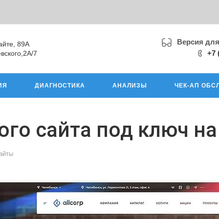
Версия дл
айте, 89А
+7 
вского,2А/7
ИЯ
ДИАГНОСТИКА
АНАЛИЗЫ
ЧЕК-АП ОБС
ого сайта под ключ на
айты