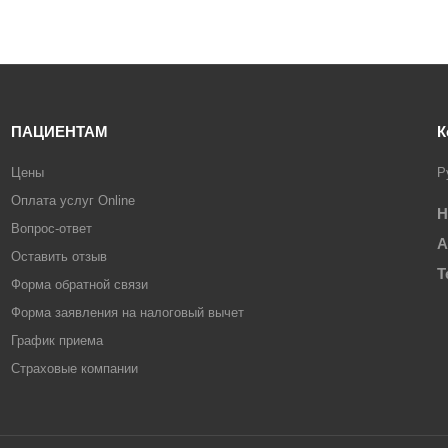
ПАЦИЕНТАМ
К
Цены
Р
Оплата услуг Online
Н
Вопрос-ответ
А
Оставить отзыв
Т
Форма обратной связи
Форма заявления на налоговый вычет
График приема
Страховые компании