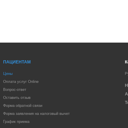
ПАЦИЕНТАМ
К
Цены
Р
Оплата услуг Online
Н
Вопрос-ответ
А
Оставить отзыв
Т
Форма обратной связи
Форма заявления на налоговый вычет
График приема