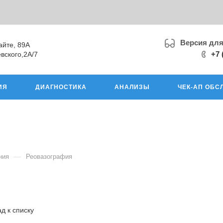
Версия дл
айте, 89А
+7 
вского,2А/7
ИЯ
ДИАГНОСТИКА
АНАЛИЗЫ
ЧЕК-АП ОБС
—
ния
Реовазография
д к списку