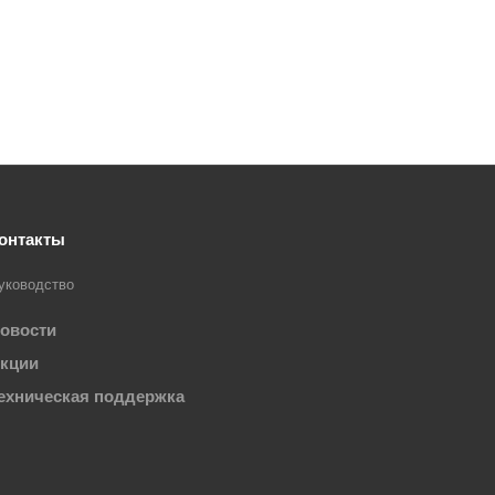
онтакты
уководство
овости
кции
ехническая поддержка