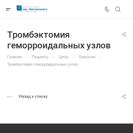
Тромбэктомия
геморроидальных узлов
—
—
—
—
Главная
Пациенту
Цены
Хирургия
Тромбэктомия геморроидальных узлов
Назад к списку