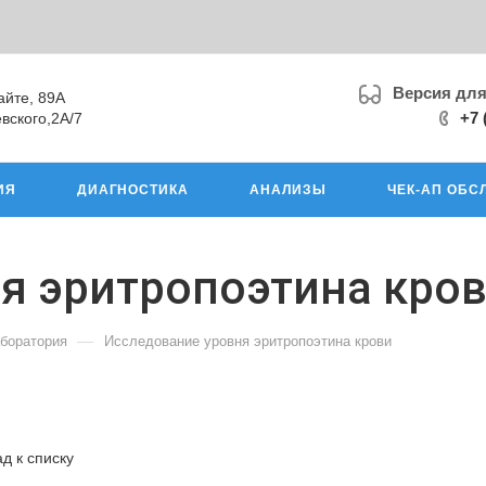
Версия дл
айте, 89А
+7 
вского,2А/7
ИЯ
ДИАГНОСТИКА
АНАЛИЗЫ
ЧЕК-АП ОБС
я эритропоэтина кро
—
аборатория
Исследование уровня эритропоэтина крови
д к списку