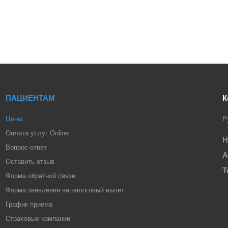
ПАЦИЕНТАМ
К
Цены
Р
Оплата услуг Online
Н
Вопрос-ответ
А
Оставить отзыв
Т
Форма обратной связи
Форма заявления на налоговый вычет
График приема
Страховые компании