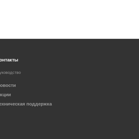
онтакты
уководство
овости
кции
ехническая поддержка