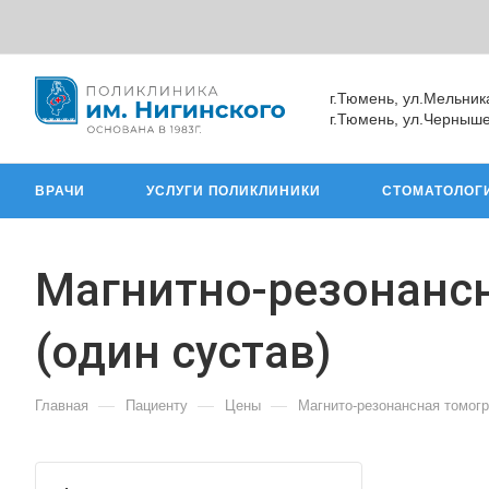
г.Тюмень, ул.Мельник
г.Тюмень, ул.Черныше
ВРАЧИ
УСЛУГИ ПОЛИКЛИНИКИ
СТОМАТОЛОГ
Магнитно-резонансн
(один сустав)
—
—
—
Главная
Пациенту
Цены
Магнито-резонансная томог