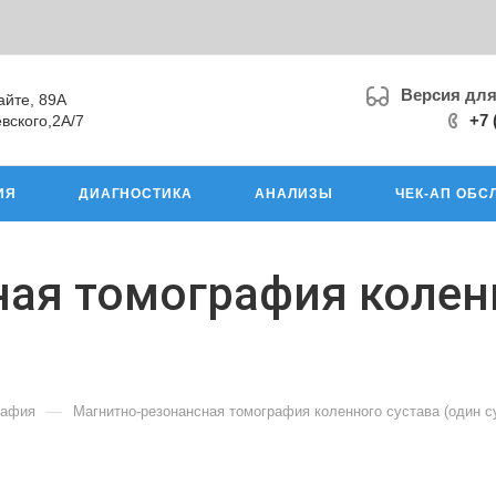
Версия дл
айте, 89А
+7 
вского,2А/7
ИЯ
ДИАГНОСТИКА
АНАЛИЗЫ
ЧЕК-АП ОБС
ая томография колен
—
рафия
Магнитно-резонансная томография коленного сустава (один с