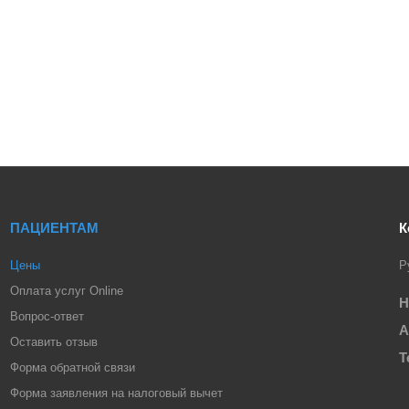
ПАЦИЕНТАМ
К
Цены
Р
Оплата услуг Online
Н
Вопрос-ответ
А
Оставить отзыв
Т
Форма обратной связи
Форма заявления на налоговый вычет