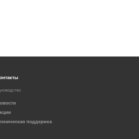
онтакты
уководство
овости
кции
ехническая поддержка