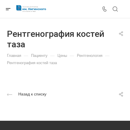
Рентгенография костей
таза
—
—
—
—
Главная
Пациенту
Цены
Рентгенология
Рентгенография костей таза
Назад к списку