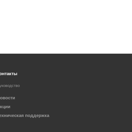
онтакты
уководство
овости
кции
ехническая поддержка