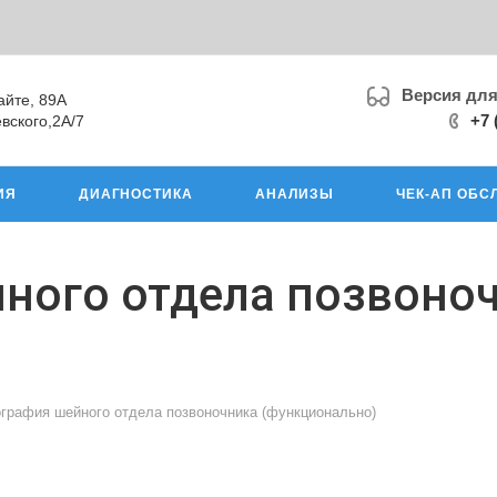
Версия дл
айте, 89А
+7 
вского,2А/7
ИЯ
ДИАГНОСТИКА
АНАЛИЗЫ
ЧЕК-АП ОБС
ного отдела позвоно
ография шейного отдела позвоночника (функционально)