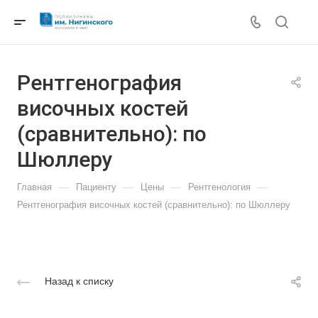
Рентгенография
височных костей
(сравнительно): по
Шюллеру
—
—
—
—
Главная
Пациенту
Цены
Рентгенология
Рентгенография височных костей (сравнительно): по Шюллеру
Назад к списку