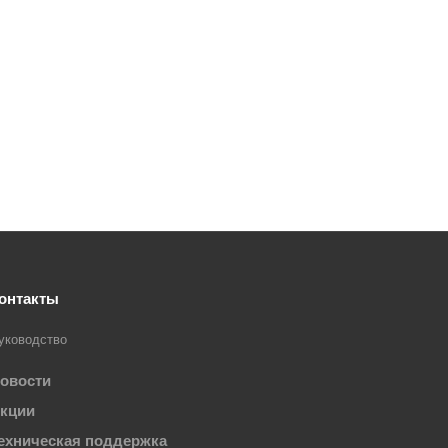
онтакты
уководство
овости
кции
ехническая поддержка