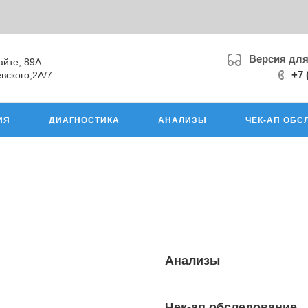
Версия дл
айте, 89А
+7 
вского,2А/7
ИЯ
ДИАГНОСТИКА
АНАЛИЗЫ
ЧЕК-АП ОБС
Анализы
Чек-ап обследование