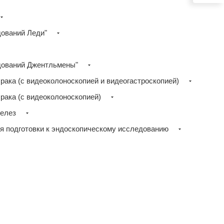
дований Леди"
дований Джентльмены"
 рака (с видеоколоноскопией и видеогастроскопией)
 рака (с видеоколоноскопией)
желез
я подготовки к эндоскопическому исследованию