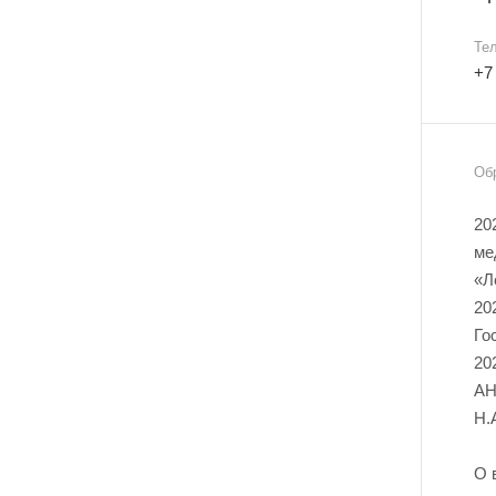
Те
+7
Об
20
ме
«Л
20
Го
20
АН
Н.
О 