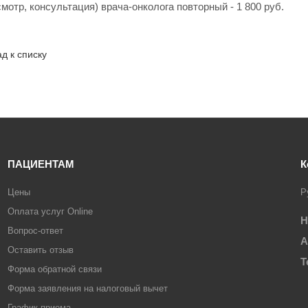
мотр, консультация) врача-онколога повторный - 1 800 руб.
д к списку
ПАЦИЕНТАМ
К
Цены
Р
Оплата услуг Online
Н
Вопрос-ответ
А
Оставить отзыв
Т
Форма обратной связи
Форма заявления на налоговый вычет
График приема