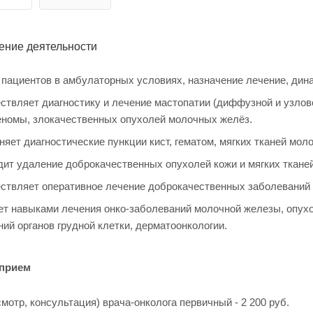
ение деятельности
пациентов в амбулаторных условиях, назначение лечение, дин
твляет диагностику и лечение мастопатии (диффузной и узлово
номы, злокачественных опухолей молочных желёз.
яет диагностические пункции кист, гематом, мягких тканей мол
ит удаление доброкачественных опухолей кожи и мягких тканей
твляет оперативное лечение доброкачественных заболеваний 
т навыками лечения онко-заболеваний молочной железы, опухо
ий органов грудной клетки, дерматоонкологии.
 прием
мотр, консультация) врача-онколога первичный - 2 200 руб.