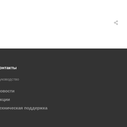
онтакты
уководство
овости
кции
ехническая поддержка