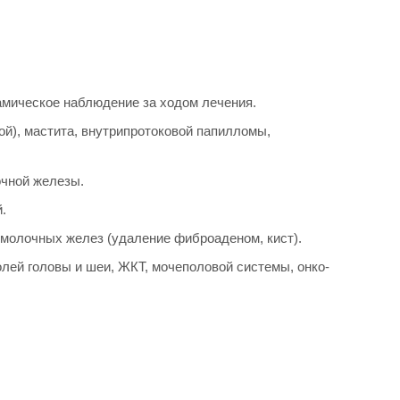
амическое наблюдение за ходом лечения.
й), мастита, внутрипротоковой папилломы,
очной железы.
.
молочных желез (удаление фиброаденом, кист).
лей головы и шеи, ЖКТ, мочеполовой системы, онко-