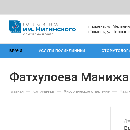
г.Тюмень, ул.Мельник
г.Тюмень, ул.Черныше
ВРАЧИ
УСЛУГИ ПОЛИКЛИНИКИ
СТОМАТОЛОГ
Фатхулоева Манижа
—
—
—
Главная
Сотрудники
Хирургическое отделение
Фатх
До
Вр