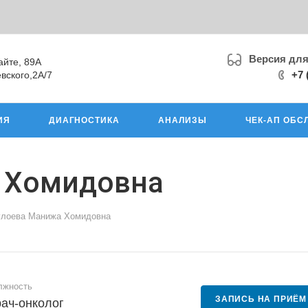
Версия дл
айте, 89А
+7 
вского,2А/7
ИЯ
ДИАГНОСТИКА
АНАЛИЗЫ
ЧЕК-АП ОБС
 Хомидовна
улоева Манижа Хомидовна
лжность
ЗАПИСЬ НА ПРИЁМ
ач-онколог