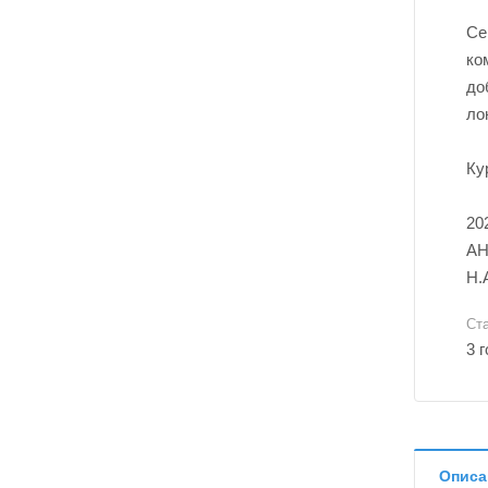
Се
ко
до
ло
Ку
20
АН
Н.
Ст
3 
Описа