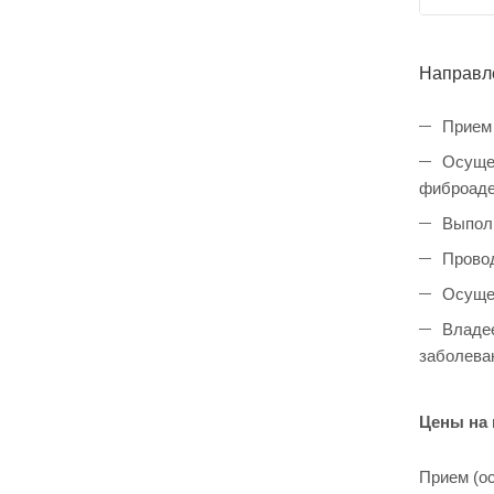
Направл
Прием 
Осущес
фиброаде
Выполн
Провод
Осущес
Владее
заболеван
Цены на
Прием (ос