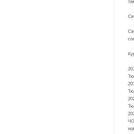
та
Св
Св
сп
Ку
20
Тю
20
Тю
20
Тю
20
ЧО
но