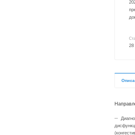
20
пр
до
Ст
28
Описа
Направл
Диагно
дисфункци
(конгести