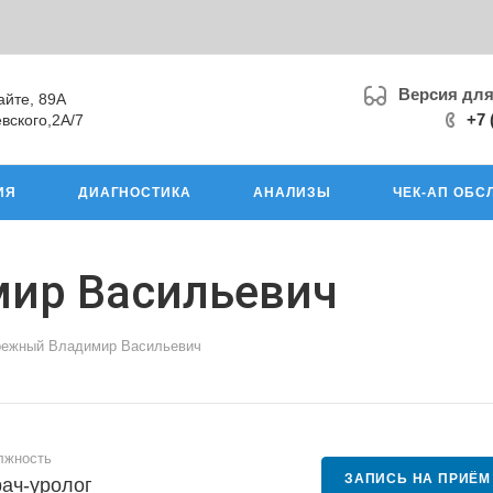
Версия дл
айте, 89А
+7 
вского,2А/7
ИЯ
ДИАГНОСТИКА
АНАЛИЗЫ
ЧЕК-АП ОБС
ир Васильевич
режный Владимир Васильевич
лжность
ЗАПИСЬ НА ПРИЁМ
ач-уролог