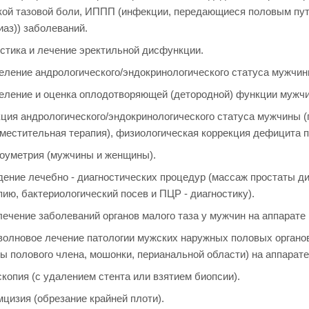
кой тазовой боли, ИППП (инфекции, передающиеся половым путе
аз)) заболеваний.
стика и лечение эректильной дисфункции.
ление андрологического/эндокринологического статуса мужчин
ление и оценка оплодотворяющей (детородной) функции мужчи
ция андрологического/эндокринологического статуса мужчины (
аместительная терапия), физиологическая коррекция дефицита п
оуметрия (мужчины и женщины).
ение лечебно - диагностических процедур (массаж простаты ди
ию, бактериологический посев и ПЦР - диагностику).
ечение заболеваний органов малого таза у мужчин на аппарате 
олновое лечение патологии мужских наружных половых органов
 полового члена, мошонки, перианальной области) на аппарате
копия (с удалением стента или взятием биопсии).
цизия (обрезание крайней плоти).