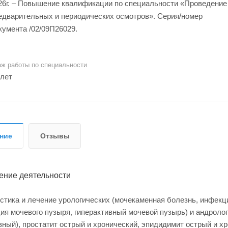
26г. – Повышение квалификации по специальности «Проведение
едварительных и периодических осмотров». Серия/номер
кумента /02/09П26029.
аж работы по специальности
 лет
ние
Отзывы
ение деятельности
стика и лечение урологических (мочекаменная болезнь, инфекц
я мочевого пузыря, гиперактивный мочевой пузырь) и андролог
вный), простатит острый и хронический, эпидидимит острый и х