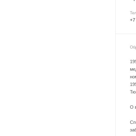
Те
+7
Об
19
ме
но
19
Тю
О 
Сп
за