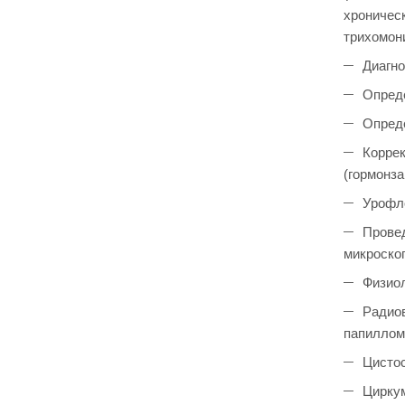
хроничес
трихомони
Диагно
Опреде
Опреде
Коррек
(гормонз
Урофл
Провед
микроскоп
Физиол
Радиов
папилломы
Цистос
Циркум