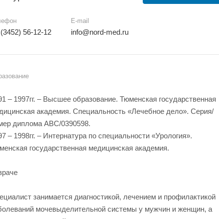
лефон
E-mail
 (3452) 56-12-12
info@nord-med.ru
разование
91 – 1997гг. – Высшее образование. Тюменская государственная
дицинская академия. Специальность «Лечебное дело». Серия/
мер диплома АВС/0390598.
97 – 1998гг. – Интернатура по специальности «Урология».
менская государственная медицинская академия.
враче
ециалист занимается диагностикой, лечением и профилактикой
болеваний мочевыделительной системы у мужчин и женщин, а