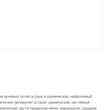
ии мочевых путей острые и хронические, нейрогенный
ических (везикулит острый, хронический, застойный
ронический, кисты придатков яичек, варикоцеле, синдром