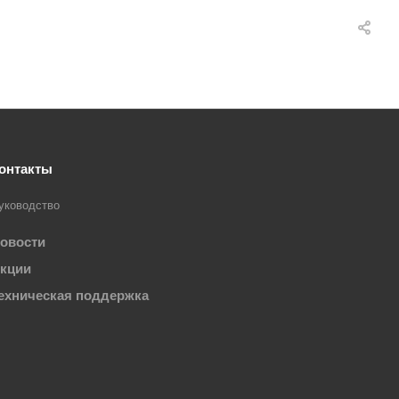
онтакты
уководство
овости
кции
ехническая поддержка