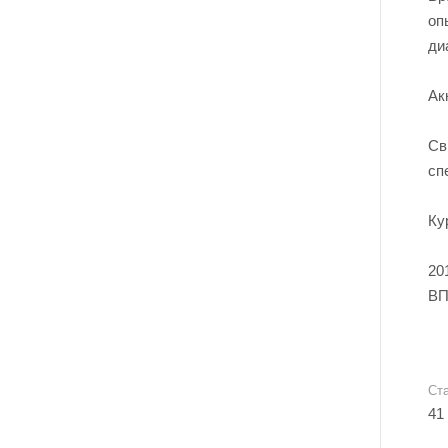
оп
ди
Ак
Св
сп
Ку
20
ВП
Ст
41