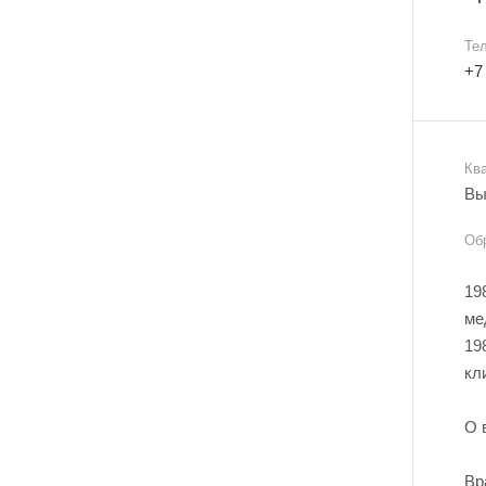
Те
+7
Кв
Вы
Об
19
ме
19
кл
О 
Вр