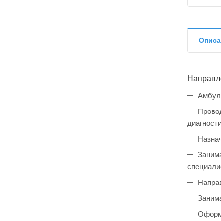
Описа
Направл
Амбула
Провод
диагности
Назна
Занима
специали
Направ
Занима
Оформл