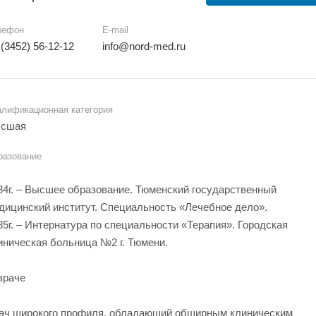
лефон
E-mail
 (3452) 56-12-12
info@nord-med.ru
алификационная категория
сшая
разование
84г. – Высшее образование. Тюменский государственный
дицинский институт. Специальность «Лечебное дело».
85г. – Интернатура по специальности «Терапия». Городская
иническая больница №2 г. Тюмени.
враче
ач широкого профиля, обладающий обширным клиническим