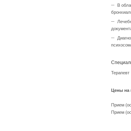
В обла
бронхиаль
Лечебн
документ
Диагно
психосом
Специал
Терапевт
Цены на
Прием (ос
Прием (ос