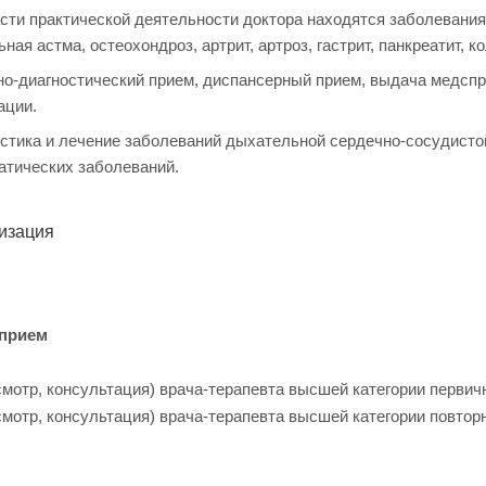
сти практической деятельности доктора находятся заболевания 
ная астма, остеохондроз, артрит, артроз, гастрит, панкреатит, ко
о-диагностический прием, диспансерный прием, выдача медспр
ации.
стика и лечение заболеваний дыхательной сердечно-сосудист
атических заболеваний.
изация
 прием
мотр, консультация) врача-терапевта высшей категории первичн
мотр, консультация) врача-терапевта высшей категории повторн