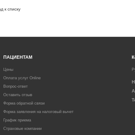
д к списку
ПАЦИЕНТАМ
К
Цены
Р
Оплата услуг Online
Н
Вопрос-ответ
А
Оставить отзыв
Т
Форма обратной связи
Форма заявления на налоговый вычет
График приема
Страховые компании