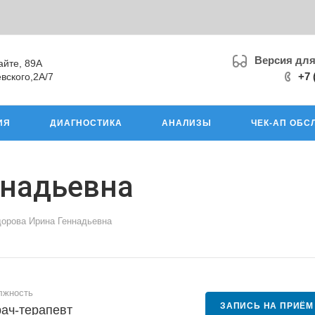
Версия дл
айте, 89А
+7 
вского,2А/7
ИЯ
ДИАГНОСТИКА
АНАЛИЗЫ
ЧЕК-АП ОБС
ннадьевна
орова Ирина Геннадьевна
лжность
ЗАПИСЬ НА ПРИЁМ
ач-терапевт