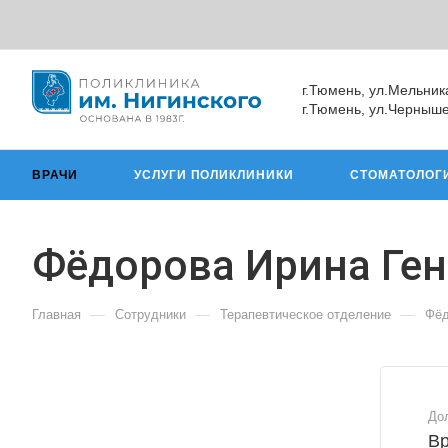
г.Тюмень, ул.Мельник
г.Тюмень, ул.Черныше
ВРАЧИ
УСЛУГИ ПОЛИКЛИНИКИ
СТОМАТОЛОГ
Фёдорова Ирина Ге
—
—
—
Главная
Сотрудники
Терапевтическое отделение
Фёд
До
Вр