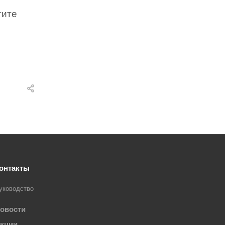
тите
онтакты
уководство
овости
кции