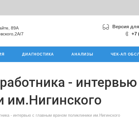
Версия дл
айте, 89А
+7 
вского,2А/7
ИЯ
ДИАГНОСТИКА
АНАЛИЗЫ
ЧЕК-АП ОБС
работника - интервью
и им.Нигинского
тника - интервью с главным врачом поликлиники им.Нигинского