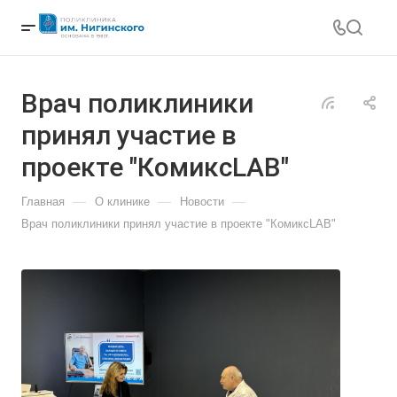
Врач поликлиники
принял участие в
проекте "КомиксLAB"
—
—
—
Главная
О клинике
Новости
Врач поликлиники принял участие в проекте "КомиксLAB"