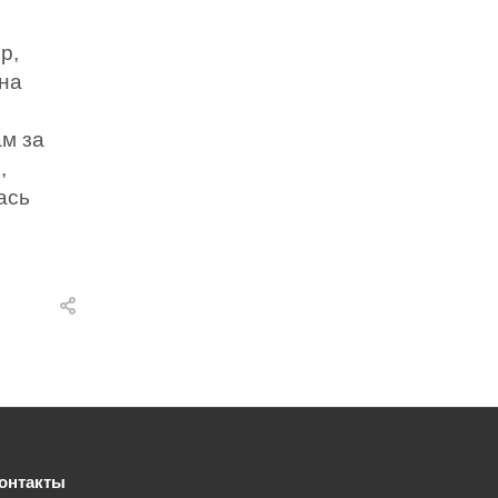
р,
 на
м за
,
ась
онтакты