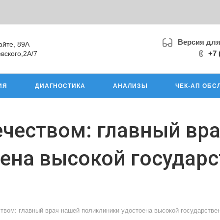
Версия дл
айте, 89А
+7 
вского,2А/7
ИЯ
ДИАГНОСТИКА
АНАЛИЗЫ
ЧЕК-АП ОБС
ечеством: главный вр
ена высокой государ
ством: главный врач нашей поликлиники удостоена высокой государстве