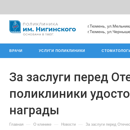
г.Тюмень, ул.Мельник
г.Тюмень, ул.Черныше
ВРАЧИ
УСЛУГИ ПОЛИКЛИНИКИ
СТОМАТОЛОГ
За заслуги перед От
поликлиники удосто
награды
—
—
—
Главная
О клинике
Новости
За заслуги перед Отече