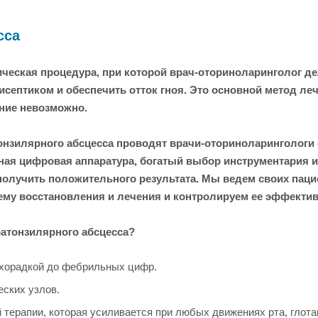
сса
ическая процедура, при которой врач-оториноларинголог де
септиком и обеспечить отток гноя. Это основной метод ле
ние невозможно.
онзилярного абсцесса проводят врачи-оториноларингологи
ая цифровая аппаратура, богатый выбор инструментария и
олучить положительного результата. Мы ведем своих пацие
ему восстановления и лечения и контролируем ее эффектив
ратонзилярного абсцесса?
хорадкой до фебрильных цифр.
ских узлов.
 терапии, которая усиливается при любых движениях рта, глота