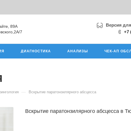
Версия дл
айте, 89А
+7 
вского,2А/7
ИЯ
ДИАГНОСТИКА
АНАЛИЗЫ
ЧЕК-АП ОБС
я
—
рингология
Вскрытие паратонзилярного абсцесса
Вскрытие паратонзилярного абсцесса в Т