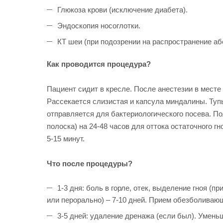
Глюкоза крови (исключение диабета).
Эндоскопия носоглотки.
КТ шеи (при подозрении на распространение аб
Как проводится процедура?
Пациент сидит в кресле. После анестезии в мест
Рассекается слизистая и капсула миндалины. Туп
отправляется для бактериологического посева. П
полоска) на 24-48 часов для оттока остаточного 
5-15 минут.
Что после процедуры?
1-3 дня: боль в горле, отек, выделение гноя (
или перорально) – 7-10 дней. Прием обезболивающ
3-5 дней: удаление дренажа (если был). Уменьш