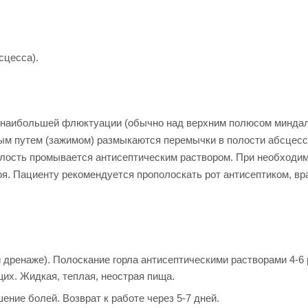
сцесса).
е наибольшей флюктуации (обычно над верхним полюсом миндали
ым путем (зажимом) размыкаются перемычки в полости абсцесс
олость промывается антисептическим раствором. При необходи
гноя. Пациенту рекомендуется прополоскать рот антисептиком, 
при дренаже). Полоскание горла антисептическими растворами 4-
их. Жидкая, теплая, неострая пища.
ение болей. Возврат к работе через 5-7 дней.