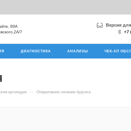
Версия дл
айте, 89А
+7 
вского,2А/7
ИЯ
ДИАГНОСТИКА
АНАЛИЗЫ
ЧЕК-АП ОБС
я
—
огия-ортопедия
Оперативное лечение бурсита