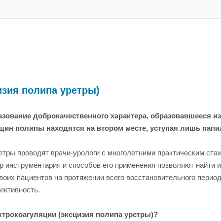
изия полипа уретры)
азование доброкачественного характера, образовавшееся из
щин полипы находятся на втором месте, уступая лишь пап
ретры проводят врачи-урологи с многолетними практическим ст
р инструментария и способов его применения позволяют найти 
воих пациентов на протяжении всего восстановительного перио
ективность.
трокоагуляции (эксцизия полипа уретры)?