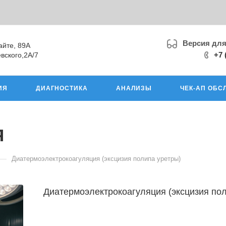
Версия дл
айте, 89А
+7 
вского,2А/7
ИЯ
ДИАГНОСТИКА
АНАЛИЗЫ
ЧЕК-АП ОБС
я
—
Диатермоэлектрокоагуляция (эксцизия полипа уретры)
Диатермоэлектрокоагуляция (эксцизия по