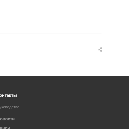
онтакты
уководство
овости
кции