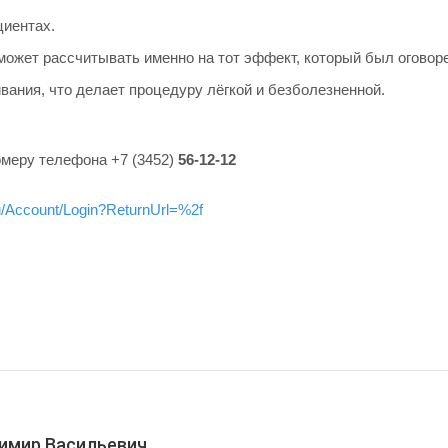
иентах.
может рассчитывать именно на тот эффект, который был оговоре
ания, что делает процедуру лёгкой и безболезненной.
омеру телефона +7 (3452)
56-12-12
ru/Account/Login?ReturnUrl=%2f
имир Васильевич