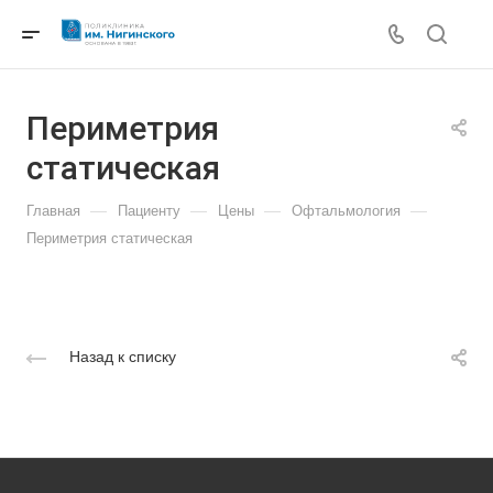
Периметрия
статическая
—
—
—
—
Главная
Пациенту
Цены
Офтальмология
Периметрия статическая
Назад к списку