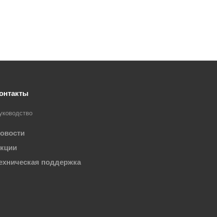
онтакты
уководство
овости
кции
ехническая поддержка