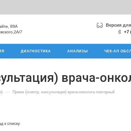
Версия дл
айте, 89А
+7 
вского,2А/7
ИЯ
ДИАГНОСТИКА
АНАЛИЗЫ
ЧЕК-АП ОБС
сультация) врача-онк
—
я)
Прием (осмотр, консультация) врача-онколога повторный
д к списку