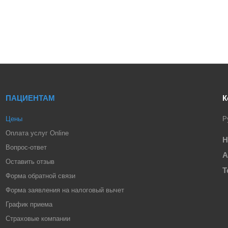
ПАЦИЕНТАМ
К
Цены
Р
Оплата услуг Online
Н
Вопрос-ответ
А
Оставить отзыв
Т
Форма обратной связи
Форма заявления на налоговый вычет
График приема
Страховые компании