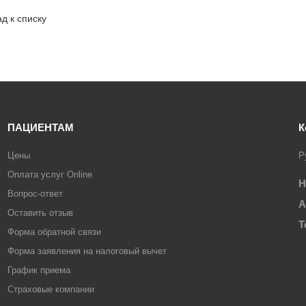
д к списку
ПАЦИЕНТАМ
К
Цены
Р
Оплата услуг Online
Н
Вопрос-ответ
А
Оставить отзыв
Т
Форма обратной связи
Форма заявления на налоговый вычет
График приема
Страховые компании