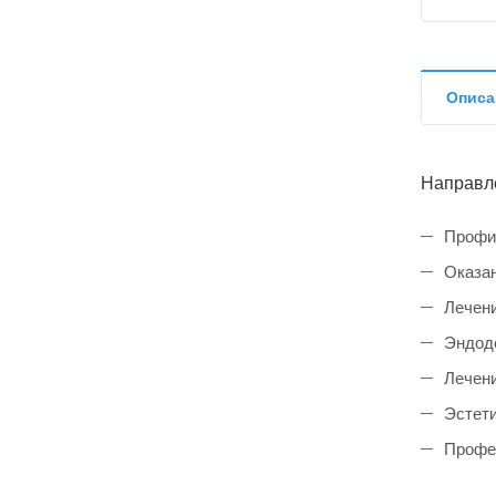
Описа
Направл
Профил
Оказан
Лечени
Эндодо
Лечени
Эстети
Профес