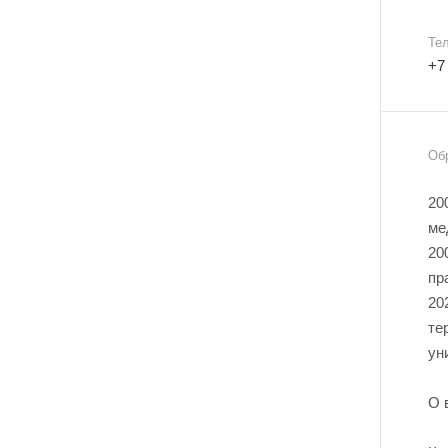
Те
+7
Об
20
ме
20
пр
20
те
ун
О 