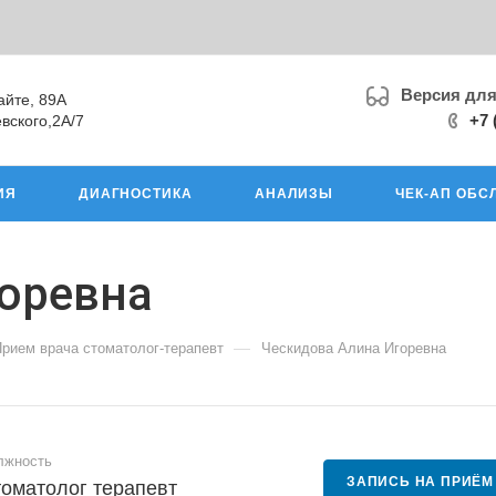
Версия дл
айте, 89А
+7 
вского,2А/7
ИЯ
ДИАГНОСТИКА
АНАЛИЗЫ
ЧЕК-АП ОБС
оревна
—
рием врача стоматолог-терапевт
Ческидова Алина Игоревна
лжность
ЗАПИСЬ НА ПРИЁМ
оматолог терапевт