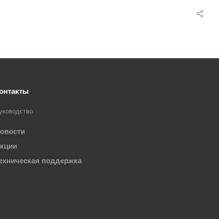
онтакты
уководство
овости
кции
ехническая поддержка