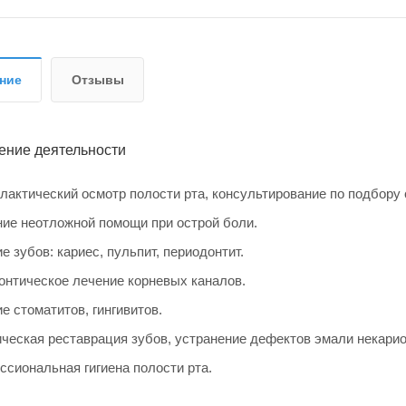
ние
Отзывы
ение деятельности
актический осмотр полости рта, консультирование по подбору с
ие неотложной помощи при острой боли.
е зубов: кариес, пульпит, периодонтит.
нтическое лечение корневых каналов.
е стоматитов, гингивитов.
ческая реставрация зубов, устранение дефектов эмали некарио
сиональная гигиена полости рта.