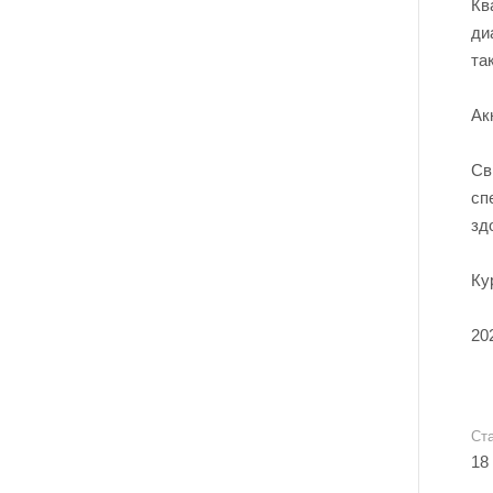
Кв
ди
та
Ак
Св
сп
зд
Ку
20
Ст
18